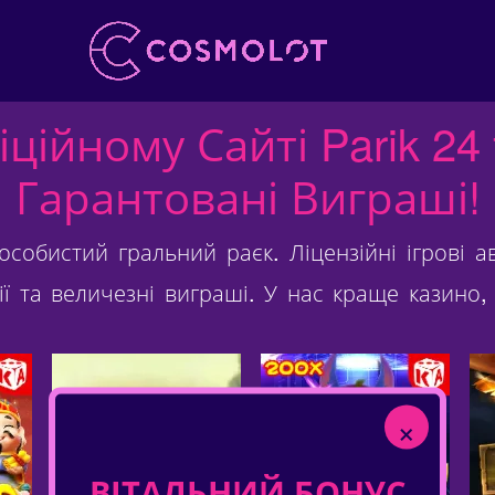
іційному Сайті Parik 24
Гарантовані Виграші!
особистий гральний раєк. Ліцензійні ігрові а
ії та величезні виграші. У нас краще казино
×
ВІТАЛЬНИЙ БОНУС